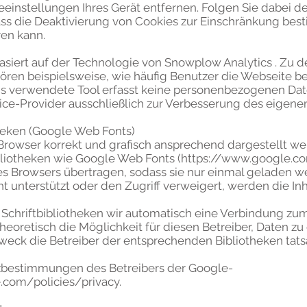
eeinstellungen Ihres Gerät entfernen. Folgen Sie dabei 
ss die Deaktivierung von Cookies zur Einschränkung bes
en kann.
asiert auf der Technologie von
Snowplow Analytics
. Zu d
ren beispielsweise, wie häufig Benutzer die Webseite 
ns verwendete Tool erfasst keine personenbezogenen Da
ce-Provider ausschließlich zur Verbesserung des eigen
heken (Google Web Fonts)
Browser korrekt und grafisch ansprechend dargestellt we
bliotheken wie Google Web Fonts (
https://www.google.c
es Browsers übertragen, sodass sie nur einmal geladen 
 unterstützt oder den Zugriff verweigert, werden die Inha
 Schriftbibliotheken wir automatisch eine Verbindung zum
theoretisch die Möglichkeit für diesen Betreiber, Daten zu e
eck die Betreiber der entsprechenden Bibliotheken tatsä
tzbestimmungen des Betreibers der Google-
.com/policies/privacy
.