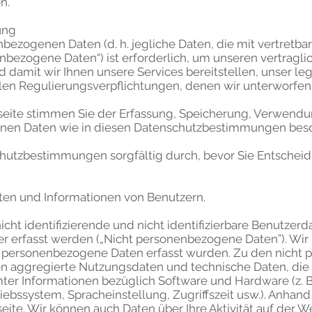
n.
sung
bezogenen Daten (d. h. jegliche Daten, die mit vertretbar
enbezogene Daten“) ist erforderlich, um unseren vertragl
mit wir Ihnen unsere Services bereitstellen, unser leg
ellen Regulierungsverpflichtungen, denen wir unterworf
eite stimmen Sie der Erfassung, Speicherung, Verwendu
nen Daten wie in diesen Datenschutzbestimmungen besc
schutzbestimmungen sorgfältig durch, bevor Sie Entschei
aten und Informationen von Benutzern.
cht identifizierende und nicht identifizierbare Benutzer
er erfasst werden („Nicht personenbezogene Daten”). Wir 
t personenbezogene Daten erfasst wurden. Zu den nicht
n aggregierte Nutzungsdaten und technische Daten, die 
mter Informationen bezüglich Software und Hardware (z. 
bssystem, Spracheinstellung, Zugriffszeit usw.). Anhand
eite. Wir können auch Daten über Ihre Aktivität auf der We