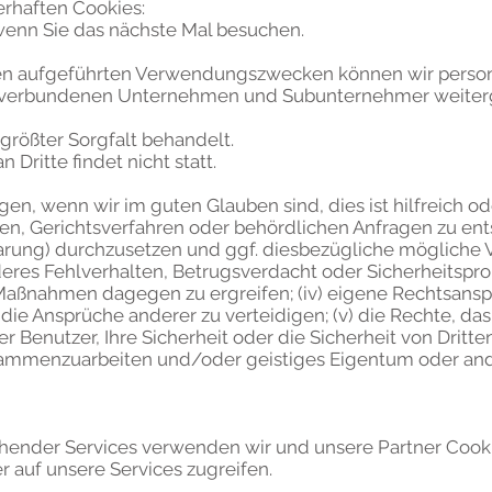
rhaften Cookies:
wenn Sie das nächste Mal besuchen.
en aufgeführten Verwendungszwecken können wir perso
n, verbundenen Unternehmen und Subunternehmer weiter
größter Sorgfalt behandelt.
 Dritte findet nicht statt.
en, wenn wir im guten Glauben sind, dies ist hilfreich o
en, Gerichtsverfahren oder behördlichen Anfragen zu entsp
barung) durchzusetzen und ggf. diesbezügliche mögliche 
 anderes Fehlverhalten, Betrugsverdacht oder Sicherheitsp
Maßnahmen dagegen zu ergreifen; (iv) eigene Rechtsans
ie Ansprüche anderer zu verteidigen; (v) die Rechte, da
er Benutzer, Ihre Sicherheit oder die Sicherheit von Dritte
ammenzuarbeiten und/oder geistiges Eigentum oder an
chender Services verwenden wir und unsere Partner Cookie
 auf unsere Services zugreifen.